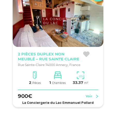
2 PIÈCES DUPLEX NON
MEUBLÉ – RUE SAINTE CLAIRE
Rue Sainte-Claire 74000 Annecy, France
m²
2
1
33.37
Pièces
Chambres
m²
900€
Voir
La Conciergerie du Lac Emmanuel Pollard