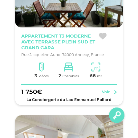
APPARTEMENT T3 MODERNE
AVEC TERRASSE PLEIN SUD ET
GRAND GARA
Rue Jacqueline Auriol 74000 Annecy, France
m²
3
2
68
Pièces
Chambres
m²
1 750€
Voir
La Conciergerie du Lac Emmanuel Pollard