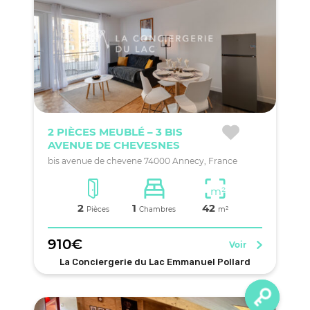
2 PIÈCES MEUBLÉ – 3 BIS
AVENUE DE CHEVESNES
bis avenue de chevene 74000 Annecy, France
m²
2
1
42
Pièces
Chambres
m²
910€
Voir
La Conciergerie du Lac Emmanuel Pollard