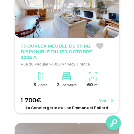
T3 DUPLEX MEUBLÉ DE 60 M2
DISPONIBLE DU 1ER OCTOBRE
2026 A
Rue du Pâquier 74000 Annecy, France
m²
3
2
60
Pièces
Chambres
m²
1 700€
Voir
La Conciergerie du Lac Emmanuel Pollard