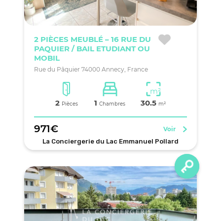
2 PIÈCES MEUBLÉ – 16 RUE DU
PAQUIER / BAIL ETUDIANT OU
MOBIL
Rue du Pâquier 74000 Annecy, France
m²
2
1
30.5
Pièces
Chambres
m²
971€
Voir
La Conciergerie du Lac Emmanuel Pollard