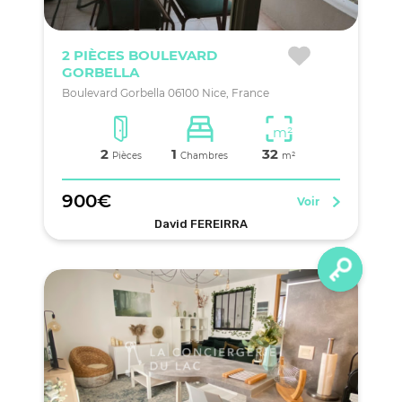
2 PIÈCES BOULEVARD
GORBELLA
Boulevard Gorbella 06100 Nice, France
m²
2
1
32
Pièces
Chambres
m²
900€
Voir
David FEREIRRA