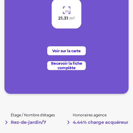
m²
21.31
m²
Voir sur la carte
Recevoir la fiche
complète
Étage / Nombre d'étages
Honoraires agence
Rez-de-jardin/7
4.44% charge acquéreur