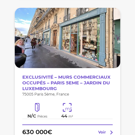
EXCLUSIVITÉ – MURS COMMERCIAUX
OCCUPÉS – PARIS 5EME – JARDIN DU
LUXEMBOURG
75005 Paris 5ème, France
m²
N/C
44
Pièces
m²
630 000€
Voir