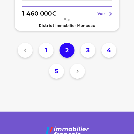
1 460 000€
Voir
Par
District Immobilier Monceau
1
2
3
4
5