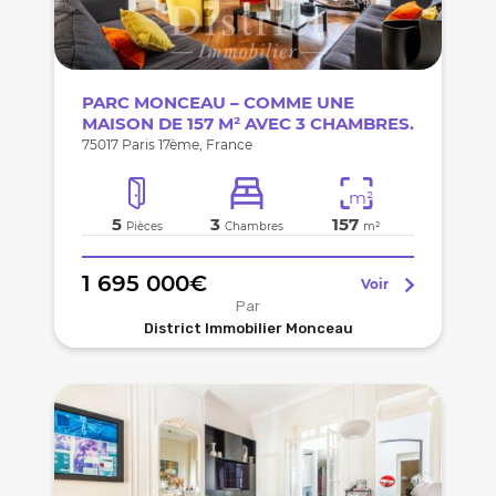
PARC MONCEAU – COMME UNE
MAISON DE 157 M² AVEC 3 CHAMBRES.
75017 Paris 17ème, France
m²
5
3
157
Pièces
Chambres
m²
1 695 000€
Voir
Par
District Immobilier Monceau