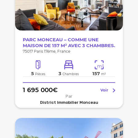
PARC MONCEAU – COMME UNE
MAISON DE 157 M² AVEC 3 CHAMBRES.
75017 Paris 17ème, France
m²
5
3
157
Pièces
Chambres
m²
1 695 000€
Voir
Par
District Immobilier Monceau